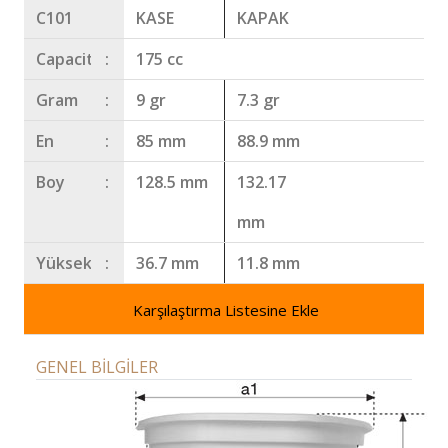
C101
KASE
KAPAK
Capacity
:
175 cc
Gram
:
9 gr
7.3 gr
En
:
85 mm
88.9 mm
Boy
:
128.5 mm
132.17
mm
Yükseklik
:
36.7 mm
11.8 mm
Karşılaştırma Listesine Ekle
GENEL BİLGİLER