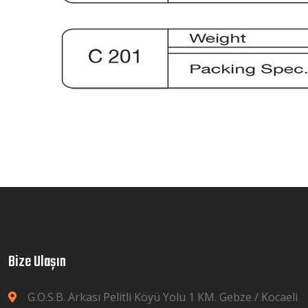
Bize Ulaşın
G.O.S.B. Arkası Pelitli Köyü Yolu 1 KM. Gebze / Kocaeli