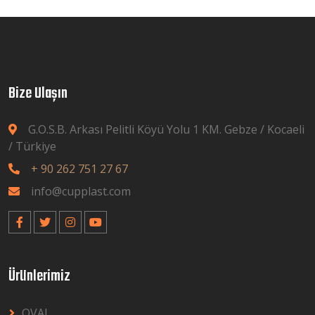
Bize Ulaşın
G.O.S.B. Arkası Pelitli Köyü Yolu 1 KM. Gebze / Kocaeli
/ Türkiye
+ 90 262 751 27 67
info@cupplast.com
Ürünlerimiz
OVAL