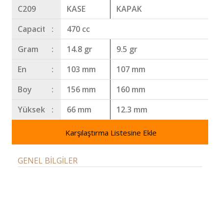
C209
KASE
KAPAK
Capacity
:
470 cc
Gram
:
14.8 gr
9.5 gr
En
:
103 mm
107 mm
Boy
:
156 mm
160 mm
Yükseklik
:
66 mm
12.3 mm
Karşılaştırma Listesine Ekle
GENEL BİLGİLER