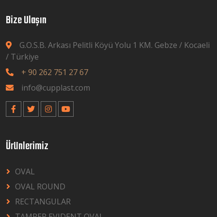
Bize Ulaşın
G.O.S.B. Arkası Pelitli Köyü Yolu 1 KM. Gebze / Kocaeli
/ Türkiye
+ 90 262 751 27 67
info@cupplast.com
Ürünlerimiz
OVAL
OVAL ROUND
RECTANGULAR
TAMPER EVIDENT OVAL