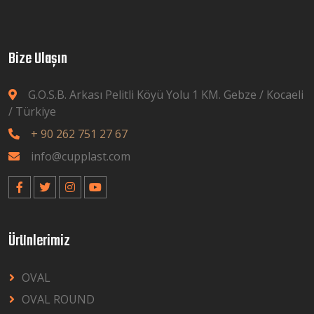
Bize Ulaşın
G.O.S.B. Arkası Pelitli Köyü Yolu 1 KM. Gebze / Kocaeli
/ Türkiye
+ 90 262 751 27 67
info@cupplast.com
Ürünlerimiz
OVAL
OVAL ROUND